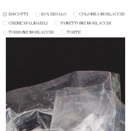
BISCOTTI
BOX REGALO
COLOMBA MORLACCHI
CREME SPALMABILI
PANETTONE MORLACCHI
TORRONE MORLACCHI
TORTE